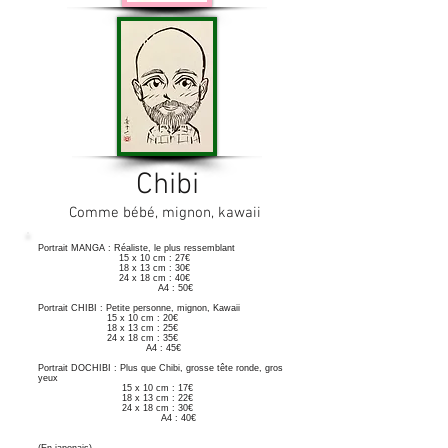
Chibi
Comme bébé, mignon, kawaii
Portrait MANGA : Réaliste, le plus ressemblant
15 x 10 cm : 27€
18 x 13 cm : 30€
24 x 18 cm : 40€
A4 : 50€
Portrait CHIBI : Petite personne,
mignon, Kawaii
15 x 10 cm : 20€
18 x 13 cm : 25€
24 x 18 cm : 35€
A4 : 45€
Portrait DOCHIBI : Plus que Chibi, grosse tête ronde, gros
yeux
15 x 10 cm : 17€
18 x 13 cm : 22€
24 x 18 cm : 30€
A4 : 40€
(En japonais)