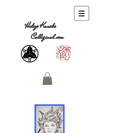
Hideyo Kaneko
Calliginal.com