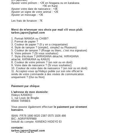
Ajouter votre prénom : +2€ en hiragana ou en katakana
+5€ en Kanji
Ajouter votre date de naissance : +3€
Ajouter un signe de votre animal : +2€
Ajouter un message : +3€
Les frais de livraison : 7€
Merci de m'envoyer vos choix par mail s'il vous plaît.
tarbes.japon@gmail.com
1. Portrait MANGA ou CHIBI?
2. Format de papier ?
3. Couleur de papier ? (Il y en a cinquantaine)
4. Style de tampon ? (simple1, simple2 ou Plusieurs)
5. Couleur de tampon ? (Rouge ou blanc, c'est ma signature)
6. Votre prénom ? (Si vous souhaitez)
7. Style d'écriture ? (HIRAGANA détaché, HIRAGANA
attaché, KATAKANA ou KANJI)
8. Couleur de votre prénom ? (en noir ou en doré)
9. Votre date de naissance ? (Si vous souhaitez)
10. Couleur de votre date de naissance ? (en noir ou en doré)
11. Acceptez-vous qu'Hideyo publie sur son site officiel le
rendu de votre commande à des visées de communication
uniquement ? (Oui ou Non)
Paiement par chèque
L'adresse de mon domicile:
Hideyo KANEKO
1, rue Louis de Broglie
65000 TARBES
Vous pouvez également effectuer
le paiement par virement
bancaire.
IBAN: FR76
1690 6020 2387 0575
1926 466
BIC: AGRIFRPP869
Intitulé du compte: KANEKO HIDEYO EI
contacte:
tarbes.japon@gmail.com